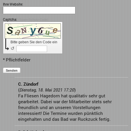
Ihre Website:
Captcha:
(Spam-Schutz-Code)
Bitte geben Sie den Code ein
↺
* Pflichtfelder
Senden
C. Zündorf
(
Dienstag, 18. Mai 2021 17:20
)
Fa Fliesen Hagedorn hat qualitativ sehr gut
gearbeitet. Dabei war der Mitarbeiter stets sehr
freundlich und an unseren Vorstellungen
interessiert! Die Termine wurden pünktlich
eingehalten und das Bad war Ruckzuck fertig.